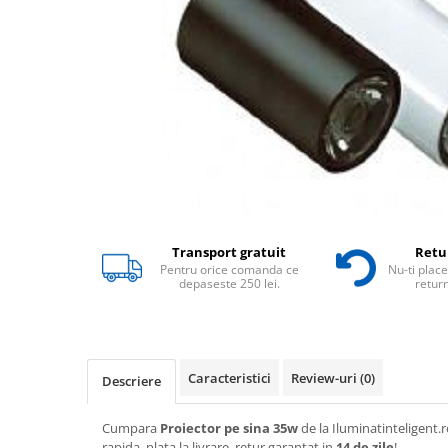
Transport gratuit
Retur
Pentru orice comanda ce
Nu-ti place
depaseste 250 lei.
return
Caracteristici
Review-uri
(0)
Descriere
Cumpara
Proiector pe sina 35w
de la Iluminatinteligent.ro
rapida, plata la livrare, retur garantat in
14 de zile
!