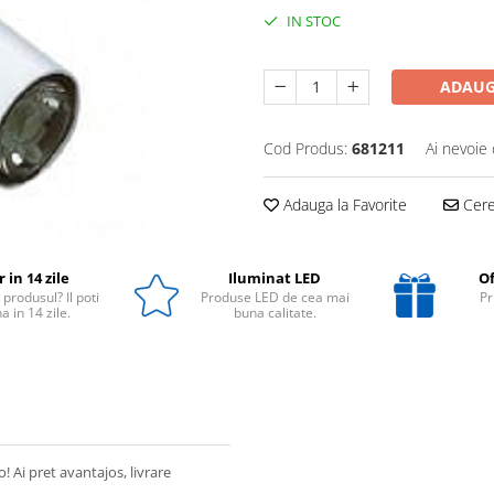
IN STOC
ADAUG
Cod Produs:
681211
Ai nevoie 
Adauga la Favorite
Cere 
 in 14 zile
Iluminat LED
Of
 produsul? Il poti
Produse LED de cea mai
Pr
a in 14 zile.
buna calitate.
! Ai pret avantajos, livrare