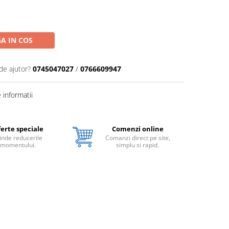
A IN COS
de ajutor?
0745047027
/
0766609947
informatii
erte speciale
Comenzi online
inde reducerile
Comanzi direct pe site,
momentului.
simplu si rapid.