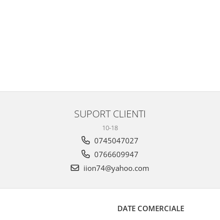
SUPORT CLIENTI
10-18
0745047027
0766609947
iion74@yahoo.com
DATE COMERCIALE