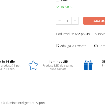
IN STOC
ADAUG
Cod Produs:
68op5319
Ai nevo
Adauga la Favorite
Cere 
 in 14 zile
Iluminat LED
Of
 produsul? Il poti
Produse LED de cea mai
Pr
a in 14 zile.
buna calitate.
e la Iluminatinteligent.ro! Ai pret