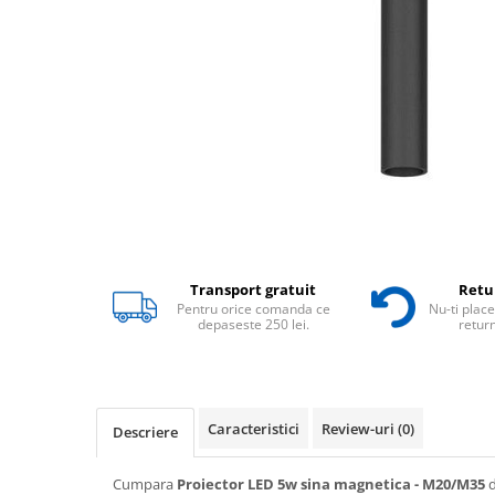
Transport gratuit
Retur
Pentru orice comanda ce
Nu-ti place
depaseste 250 lei.
return
Caracteristici
Review-uri
(0)
Descriere
Cumpara
Proiector LED 5w sina magnetica - M20/M35
d