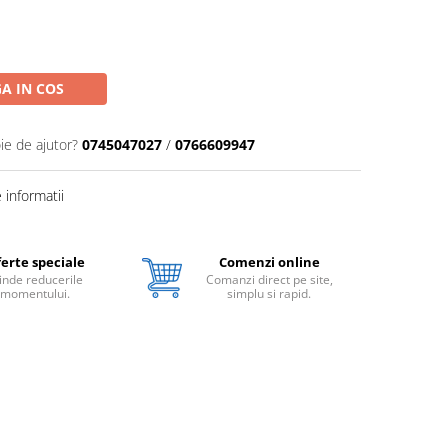
A IN COS
ie de ajutor?
0745047027
/
0766609947
informatii
erte speciale
Comenzi online
inde reducerile
Comanzi direct pe site,
momentului.
simplu si rapid.