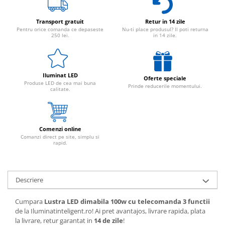
Transport gratuit
Retur in 14 zile
Pentru orice comanda ce depaseste
Nu-ti place produsul? Il poti returna
250 lei.
in 14 zile.
Iluminat LED
Oferte speciale
Produse LED de cea mai buna
Prinde reducerile momentului.
calitate.
Comenzi online
Comanzi direct pe site, simplu si
rapid.
Descriere
Cumpara
Lustra LED dimabila 100w cu telecomanda 3 functii
de la Iluminatinteligent.ro! Ai pret avantajos, livrare rapida, plata
la livrare, retur garantat in
14 de zile
!