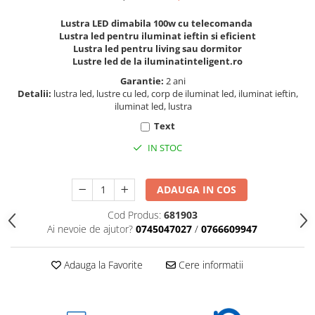
Lustra LED dimabila 100w cu telecomanda
Lustra led pentru iluminat ieftin si eficient
Lustra led pentru living sau dormitor
Lustre led de la iluminatinteligent.ro
Garantie:
2 ani
Detalii:
lustra led, lustre cu led, corp de iluminat led, iluminat ieftin,
iluminat led, lustra
Text
IN STOC
ADAUGA IN COS
Cod Produs:
681903
Ai nevoie de ajutor?
0745047027
/
0766609947
Adauga la Favorite
Cere informatii