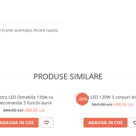
 Ai pret avantajos, livrare rapida,
PRODUSE SIMILARE
stra LED Dimabila 120w cu
Lustra LED 120W 3 corpuri d
-32%
lecomanda 3 functii aurie
567,00 Lei
388,00 Lei
444,00 Lei
388,00 Lei
ADAUGA IN COS
ADAUGA IN COS