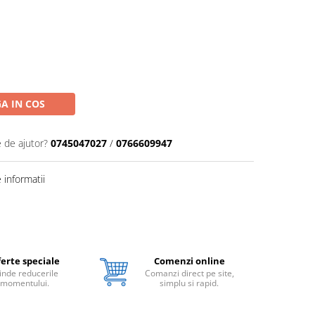
A IN COS
e de ajutor?
0745047027
/
0766609947
informatii
erte speciale
Comenzi online
inde reducerile
Comanzi direct pe site,
momentului.
simplu si rapid.