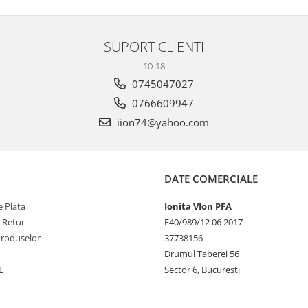
SUPORT CLIENTI
10-18
0745047027
0766609947
iion74@yahoo.com
DATE COMERCIALE
 Plata
Ionita VIon PFA
e Retur
F40/989/12 06 2017
Produselor
37738156
Drumul Taberei 56
L
Sector 6, Bucuresti