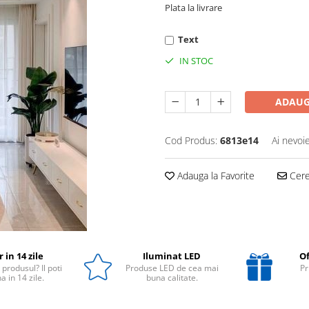
Plata la livrare
Text
IN STOC
ADAUG
Cod Produs:
6813e14
Ai nevoi
Adauga la Favorite
Cere 
 in 14 zile
Iluminat LED
Of
 produsul? Il poti
Produse LED de cea mai
Pr
a in 14 zile.
buna calitate.