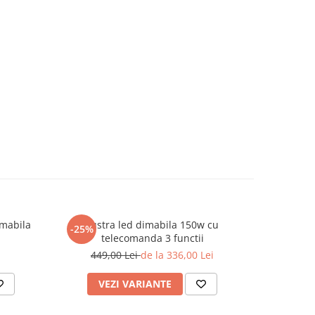
imabila
Lustra led dimabila 150w cu
Lust
-25%
telecomanda 3 functii
tele
449,00 Lei
de la 336,00 Lei
VEZI VARIANTE
AD