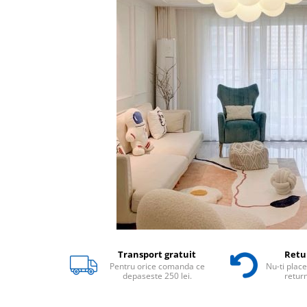
Transport gratuit
Retur
Pentru orice comanda ce
Nu-ti place
depaseste 250 lei.
return