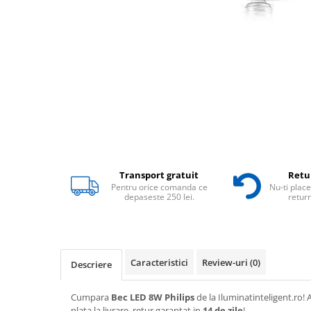
Transport gratuit
Retur
Pentru orice comanda ce
Nu-ti place
depaseste 250 lei.
return
Caracteristici
Review-uri
(0)
Descriere
Cumpara
Bec LED 8W Philips
de la Iluminatinteligent.ro! A
plata la livrare, retur garantat in
14 de zile
!