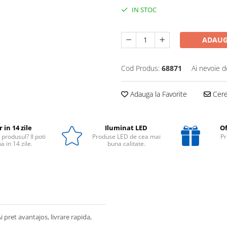
IN STOC
ADAUG
Cod Produs:
68871
Ai nevoie d
Adauga la Favorite
Cere 
 in 14 zile
Iluminat LED
Of
 produsul? Il poti
Produse LED de cea mai
Pr
a in 14 zile.
buna calitate.
i pret avantajos, livrare rapida,