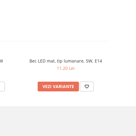
4W
Bec LED mat, tip lumanare, 5W, E14
Bec LED ti
11,20 Lei
VEZI VARIANTE
AD