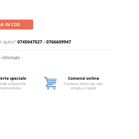
A IN COS
e ajutor?
0745047027
/
0766609947
informatii
erte speciale
Comenzi online
inde reducerile
Comanzi direct pe site,
momentului.
simplu si rapid.