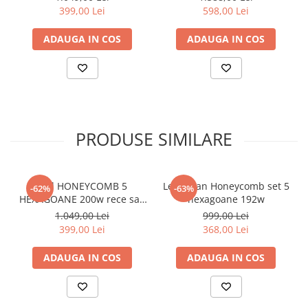
399,00 Lei
598,00 Lei
ADAUGA IN COS
ADAUGA IN COS
PRODUSE SIMILARE
Led HONEYCOMB 5
Led tavan Honeycomb set 5
-62%
-63%
HEXAGOANE 200w rece sau
hexagoane 192w
neutru
1.049,00 Lei
999,00 Lei
399,00 Lei
368,00 Lei
ADAUGA IN COS
ADAUGA IN COS