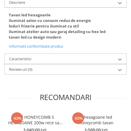
Descriere
Tavan led hexagoanle
iluminat salon cu consum redus de energie
leduri frizerie pentru iluminat cu stil
iluminat atelier auto sau garaj detailing cu hex led
tavan led cu design modern
Informatii conformitate produs
Caracteristici
Review-uri
(0)
RECOMANDARI
Led HONEYCOMB 5
7 hexagoane led
-62%
-62%
HEXAGOANE 200w rece sau
honeycomb tavan
neutru
1.049,00 Lei
1.588,00 Lei