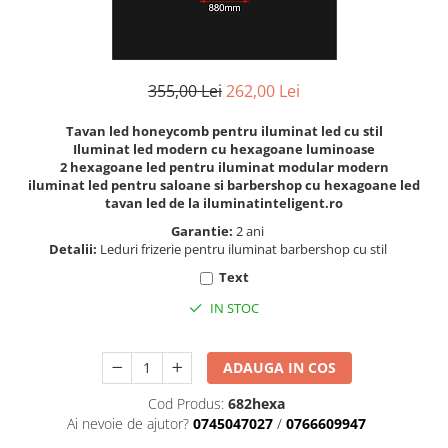
6 hexagaoane led honeycomb -
Becuri Vintage
stea
Componente Led
7 hexagoane led honeycomb
Ghirlande luminoase
8 hexagoane led
355,00 Lei
262,00 Lei
Oglinda led
9 hexagoane led honeycomb
Pendul led
Tavan led honeycomb pentru iluminat led cu stil
Iluminat led modern cu hexagoane luminoase
Plafoniera LED
2 hexagoane led pentru iluminat modular modern
iluminat led pentru saloane si barbershop cu hexagoane led
Spoturi Led
tavan led de la iluminatinteligent.ro
Garantie:
2 ani
Detalii:
Leduri frizerie pentru iluminat barbershop cu stil
Text
IN STOC
ADAUGA IN COS
Cod Produs:
682hexa
Ai nevoie de ajutor?
0745047027
/
0766609947