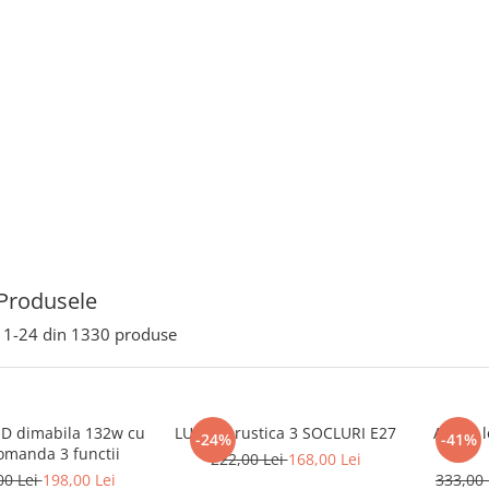
Produsele
1-
24
din
1330
produse
ED dimabila 132w cu
LUSTRA rustica 3 SOCLURI E27
Aplica 
-24%
-41%
omanda 3 functii
222,00 Lei
168,00 Lei
00 Lei
198,00 Lei
333,00