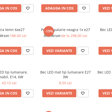
A IN COS
ADAUGA IN COS
VEZI
tra lemn 6xe27
Pendul palarie neagra 1x e27
Bec LE
-19%
00 Lei
188,00 Lei
368,00 Lei
de la 298,00 Lei
A IN COS
VEZI VARIANTE
VEZI
ED tip lumanare,
Bec LED mat tip lumanare E27
Bec LED 
mabil, E14, 6W
3W
43,10 Lei
8,50 Lei
A IN COS
VEZI VARIANTE
VEZI