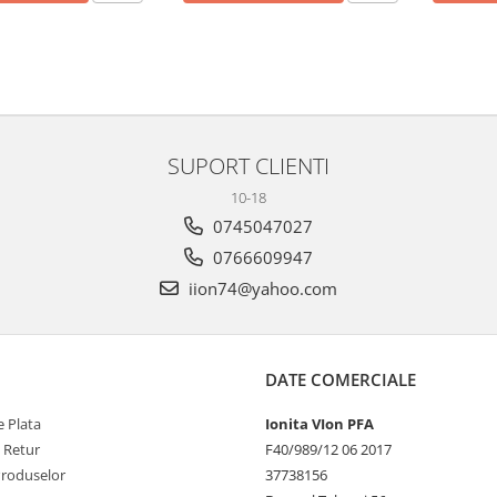
SUPORT CLIENTI
10-18
0745047027
0766609947
iion74@yahoo.com
DATE COMERCIALE
 Plata
Ionita VIon PFA
e Retur
F40/989/12 06 2017
Produselor
37738156