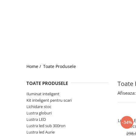
Home /
Toate Produsele
Toate 
TOATE PRODUSELE
Afiseaza:
Iluminat inteligent
Kit inteligent pentru scari
Lichidare stoc
Lustra globuri
Lustra LED
Lustra L
-34%
Lustra led sub 300ron
telec
Lustra led Aurie
298,