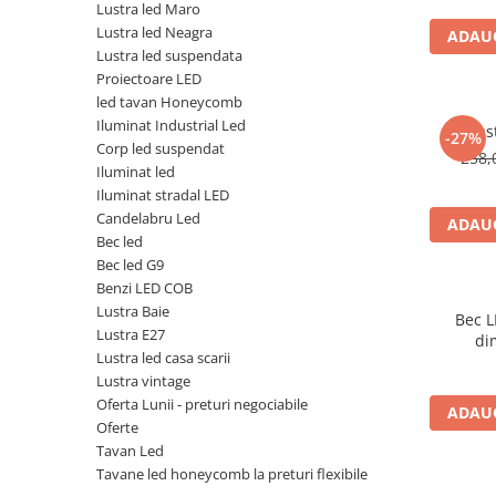
Lustra led Maro
Lustra led Neagra
ADAUG
Lustra led suspendata
Proiectoare LED
led tavan Honeycomb
Iluminat Industrial Led
Lus
-27%
Corp led suspendat
258,
Iluminat led
Iluminat stradal LED
Candelabru Led
ADAUG
Bec led
Bec led G9
Benzi LED COB
Lustra Baie
Bec L
Lustra E27
di
Lustra led casa scarii
Lustra vintage
Oferta Lunii - preturi negociabile
ADAUG
Oferte
Tavan Led
Tavane led honeycomb la preturi flexibile