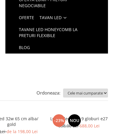
NEGOCIABILE
OFERTE
TAVAN LED
TAVANE LED HONEYCOMB LA
PRETURI FLEXIBILE
BLOG
Ordoneaza:
led 32w 65 cm alba/
Lustra led gold 9 globuri e27
-23%
NOU
gold
888,00 Lei
688,00 Lei
 Lei
de la 198,00 Lei