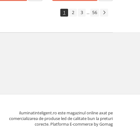
1
2
3
56
...
iluminatinteligent.ro este magazinul online axat pe
comercializarea de produse led de calitate bun la preturi
corecte.
Platforma E-commerce by Gomag