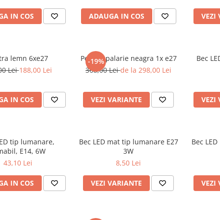
A IN COS
ADAUGA IN COS
VEZI
tra lemn 6xe27
Pendul palarie neagra 1x e27
Bec LE
-19%
00 Lei
188,00 Lei
368,00 Lei
de la 298,00 Lei
A IN COS
VEZI VARIANTE
VEZI
ED tip lumanare,
Bec LED mat tip lumanare E27
Bec LED 
mabil, E14, 6W
3W
43,10 Lei
8,50 Lei
A IN COS
VEZI VARIANTE
VEZI