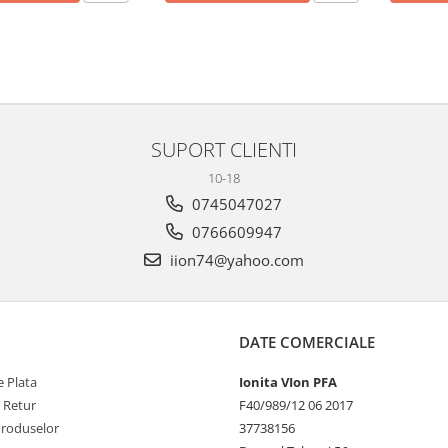
SUPORT CLIENTI
10-18
0745047027
0766609947
iion74@yahoo.com
DATE COMERCIALE
 Plata
Ionita VIon PFA
e Retur
F40/989/12 06 2017
Produselor
37738156