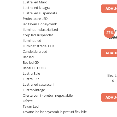
Lustra led Maro
Lustra led Neagra
ADAUG
Lustra led suspendata
Proiectoare LED
led tavan Honeycomb
Iluminat Industrial Led
Lus
-27%
Corp led suspendat
258,
Iluminat led
Iluminat stradal LED
Candelabru Led
ADAUG
Bec led
Bec led G9
Benzi LED COB
Lustra Baie
Bec L
Lustra E27
di
Lustra led casa scarii
Lustra vintage
Oferta Lunii - preturi negociabile
ADAUG
Oferte
Tavan Led
Tavane led honeycomb la preturi flexibile