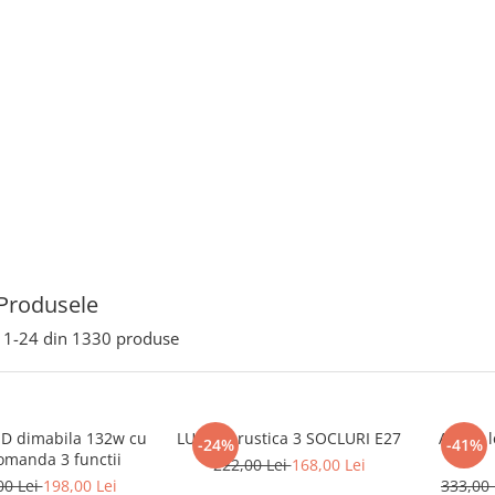
Produsele
1-
24
din
1330
produse
ED dimabila 132w cu
LUSTRA rustica 3 SOCLURI E27
Aplica 
-24%
-41%
omanda 3 functii
222,00 Lei
168,00 Lei
00 Lei
198,00 Lei
333,00