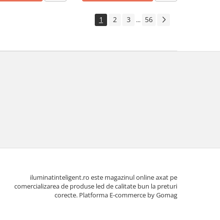
1
2
3
56
...
iluminatinteligent.ro este magazinul online axat pe
comercializarea de produse led de calitate bun la preturi
corecte.
Platforma E-commerce by Gomag