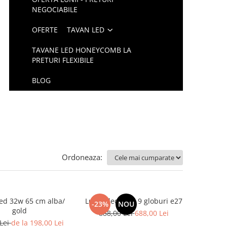
NEGOCIABILE
OFERTE
TAVAN LED
TAVANE LED HONEYCOMB LA
PRETURI FLEXIBILE
BLOG
Ordoneaza:
led 32w 65 cm alba/
Lustra led gold 9 globuri e27
-23%
NOU
gold
888,00 Lei
688,00 Lei
 Lei
de la 198,00 Lei