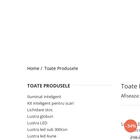
Home /
Toate Produsele
Toate 
TOATE PRODUSELE
Afiseaza:
Iluminat inteligent
Kit inteligent pentru scari
Lichidare stoc
Lustra globuri
Lustra LED
Lustra L
-34%
Lustra led sub 300ron
telec
Lustra led Aurie
298,