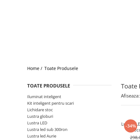
Home /
Toate Produsele
Toate 
TOATE PRODUSELE
Afiseaza:
Iluminat inteligent
Kit inteligent pentru scari
Lichidare stoc
Lustra globuri
Lustra LED
Lustra L
-34%
Lustra led sub 300ron
telec
Lustra led Aurie
298,