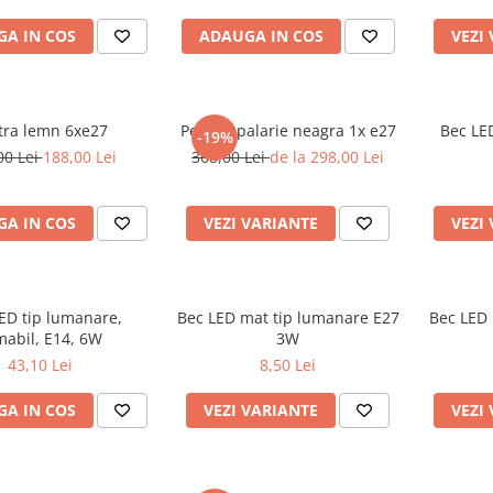
A IN COS
ADAUGA IN COS
VEZI
tra lemn 6xe27
Pendul palarie neagra 1x e27
Bec LE
-19%
00 Lei
188,00 Lei
368,00 Lei
de la 298,00 Lei
A IN COS
VEZI VARIANTE
VEZI
ED tip lumanare,
Bec LED mat tip lumanare E27
Bec LED 
mabil, E14, 6W
3W
43,10 Lei
8,50 Lei
A IN COS
VEZI VARIANTE
VEZI