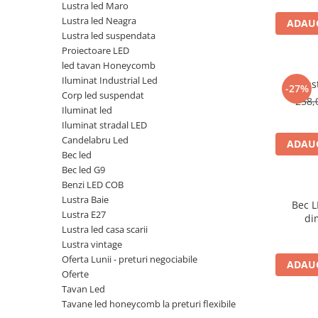
Lustra led Maro
Lustra led Neagra
ADAUG
Lustra led suspendata
Proiectoare LED
led tavan Honeycomb
Iluminat Industrial Led
Lus
-27%
Corp led suspendat
258,
Iluminat led
Iluminat stradal LED
Candelabru Led
ADAUG
Bec led
Bec led G9
Benzi LED COB
Lustra Baie
Bec L
Lustra E27
di
Lustra led casa scarii
Lustra vintage
Oferta Lunii - preturi negociabile
ADAUG
Oferte
Tavan Led
Tavane led honeycomb la preturi flexibile