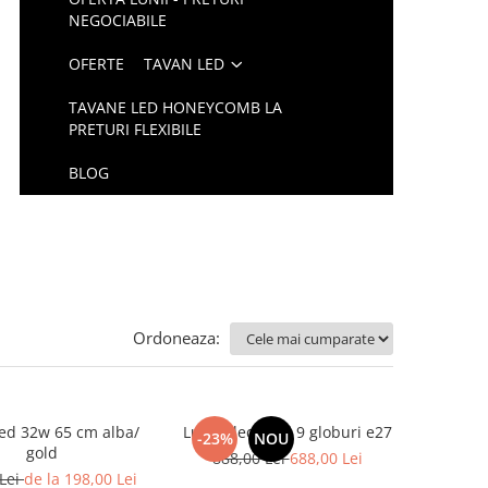
NEGOCIABILE
OFERTE
TAVAN LED
TAVANE LED HONEYCOMB LA
PRETURI FLEXIBILE
BLOG
Ordoneaza:
led 32w 65 cm alba/
Lustra led gold 9 globuri e27
-23%
NOU
gold
888,00 Lei
688,00 Lei
 Lei
de la 198,00 Lei