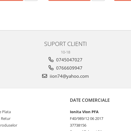
SUPORT CLIENTI
10-18
0745047027
0766609947
iion74@yahoo.com
DATE COMERCIALE
 Plata
Ionita VIon PFA
e Retur
F40/989/12 06 2017
Produselor
37738156