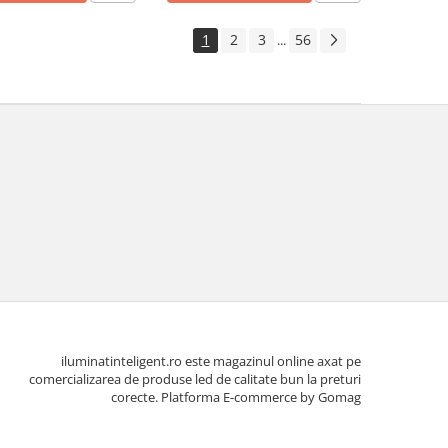
1
2
3
56
...
iluminatinteligent.ro este magazinul online axat pe
comercializarea de produse led de calitate bun la preturi
corecte.
Platforma E-commerce by Gomag