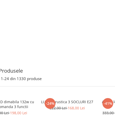
Produsele
1-
24
din
1330
produse
ED dimabila 132w cu
LUSTRA rustica 3 SOCLURI E27
Aplica 
-24%
-41%
omanda 3 functii
222,00 Lei
168,00 Lei
00 Lei
198,00 Lei
333,00