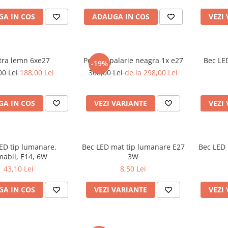
A IN COS
ADAUGA IN COS
VEZI
tra lemn 6xe27
Pendul palarie neagra 1x e27
Bec LE
-19%
00 Lei
188,00 Lei
368,00 Lei
de la 298,00 Lei
A IN COS
VEZI VARIANTE
VEZI
ED tip lumanare,
Bec LED mat tip lumanare E27
Bec LED 
mabil, E14, 6W
3W
43,10 Lei
8,50 Lei
A IN COS
VEZI VARIANTE
VEZI