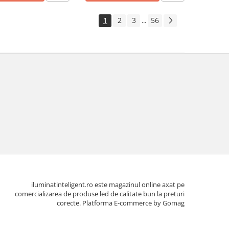
1
2
3
56
...
iluminatinteligent.ro este magazinul online axat pe
comercializarea de produse led de calitate bun la preturi
corecte.
Platforma E-commerce by Gomag