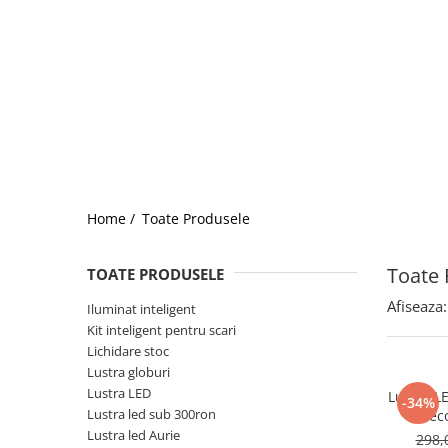
Home /
Toate Produsele
Toate 
TOATE PRODUSELE
Afiseaza:
Iluminat inteligent
Kit inteligent pentru scari
Lichidare stoc
Lustra globuri
Lustra LED
Lustra L
-34%
Lustra led sub 300ron
telec
Lustra led Aurie
298,