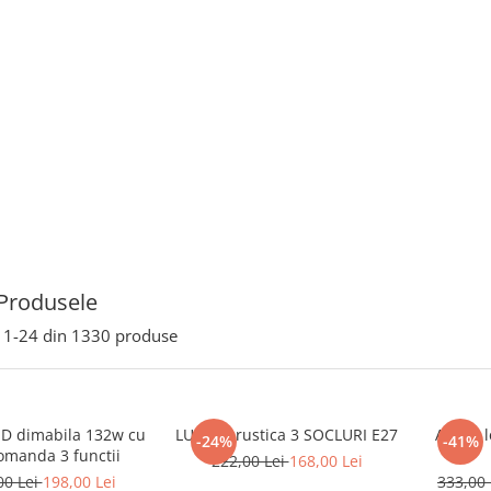
Produsele
1-
24
din
1330
produse
ED dimabila 132w cu
LUSTRA rustica 3 SOCLURI E27
Aplica 
-24%
-41%
omanda 3 functii
222,00 Lei
168,00 Lei
00 Lei
198,00 Lei
333,00