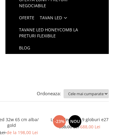
NEGOCIABILE
OFERTE
TAVAN LED
TAVANE LED HONEYCOMB LA
PRETURI FLEXIBILE
BLOG
Ordoneaza:
led 32w 65 cm alba/
Lustra led gold 9 globuri e27
-23%
NOU
gold
888,00 Lei
688,00 Lei
 Lei
de la 198,00 Lei