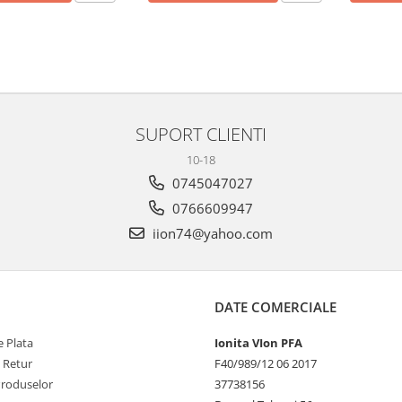
SUPORT CLIENTI
10-18
0745047027
0766609947
iion74@yahoo.com
DATE COMERCIALE
 Plata
Ionita VIon PFA
e Retur
F40/989/12 06 2017
Produselor
37738156