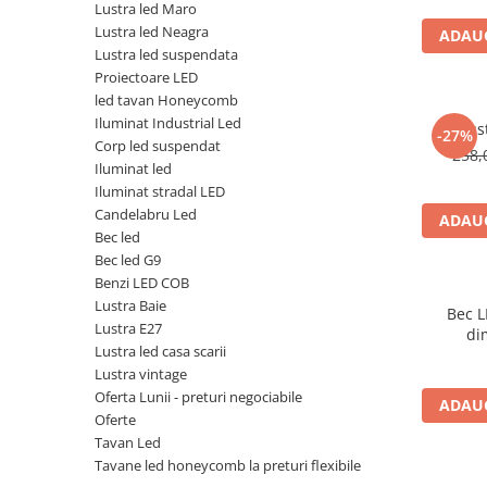
Lustra led Maro
Lustra led Neagra
ADAUG
Lustra led suspendata
Proiectoare LED
led tavan Honeycomb
Iluminat Industrial Led
Lus
-27%
Corp led suspendat
258,
Iluminat led
Iluminat stradal LED
Candelabru Led
ADAUG
Bec led
Bec led G9
Benzi LED COB
Lustra Baie
Bec L
Lustra E27
di
Lustra led casa scarii
Lustra vintage
Oferta Lunii - preturi negociabile
ADAUG
Oferte
Tavan Led
Tavane led honeycomb la preturi flexibile