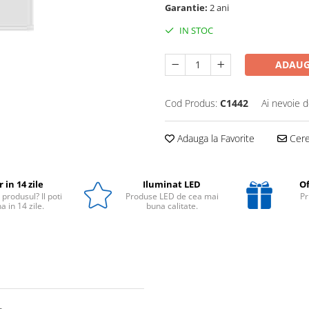
Garantie:
2 ani
IN STOC
ADAUG
Cod Produs:
C1442
Ai nevoie d
Adauga la Favorite
Cere 
 in 14 zile
Iluminat LED
Of
 produsul? Il poti
Produse LED de cea mai
Pr
a in 14 zile.
buna calitate.