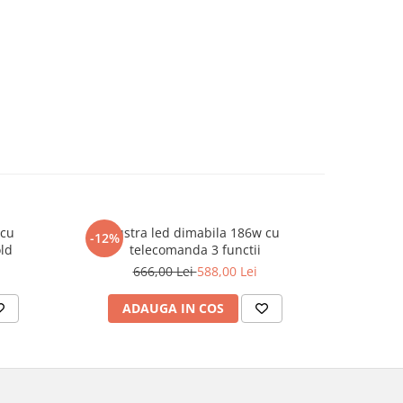
 cu
Lustra led dimabila 186w cu
Lust
-12%
-26%
old
telecomanda 3 functii
t
666,00 Lei
588,00 Lei
3
ADAUGA IN COS
V