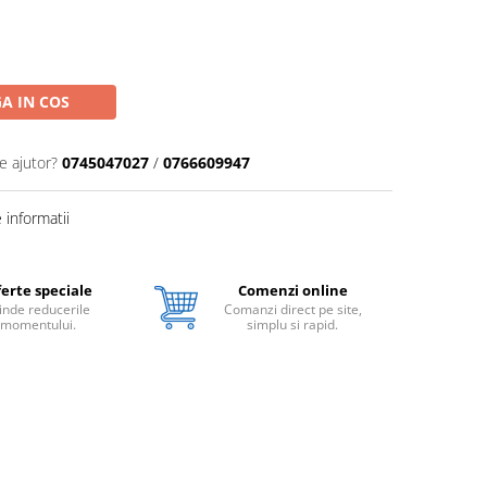
A IN COS
e ajutor?
0745047027
/
0766609947
informatii
erte speciale
Comenzi online
inde reducerile
Comanzi direct pe site,
momentului.
simplu si rapid.