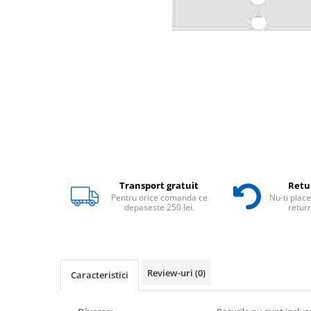
Transport gratuit
Retur
Pentru orice comanda ce
Nu-ti place
depaseste 250 lei.
return
Review-uri
(0)
Caracteristici