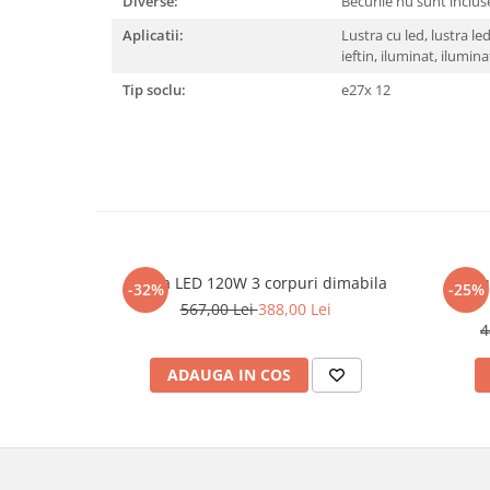
Diverse:
Becurile nu sunt inclu
Aplicatii:
Lustra cu led, lustra le
ieftin, iluminat, ilumina
Tip soclu:
e27x 12
Lustra LED 120W 3 corpuri dimabila
Lu
-32%
-25%
567,00 Lei
388,00 Lei
4
ADAUGA IN COS